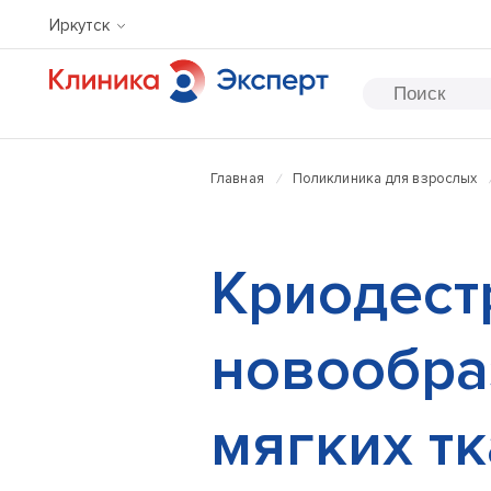
Иркутск
Главная
Поликлиника для взрослых
Криодест
новообра
мягких т