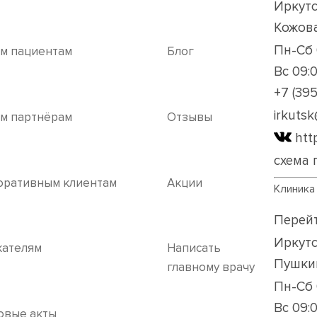
Иркутс
Кожова
Пн-Сб 
м пациентам
Блог
Вс 09:
+7 (395
irkuts
м партнёрам
Отзывы
htt
схема 
оративным клиентам
Акции
Клиника
Перейт
Иркутс
кателям
Написать

Пушкин
главному врачу
Пн-Сб 
Вс 09:
овые акты