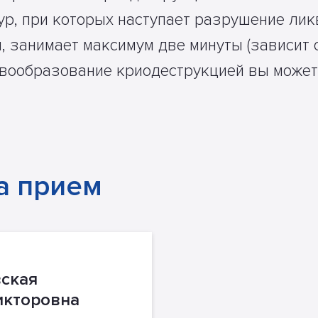
ур, при которых наступает разрушение лик
 занимает максимум две минуты (зависит 
овообразование криодеструкцией вы может
а прием
ская
икторовна