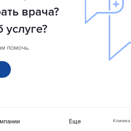
ать врача?
б услуге?
ам помочь.
омпании
Еще
Клиника