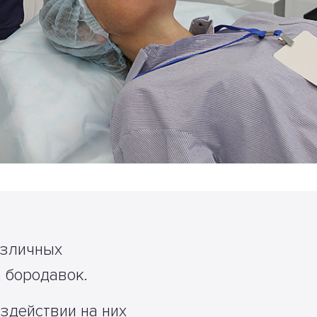
азличных
, бородавок.
здействии на них