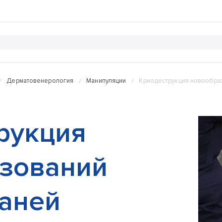
Дерматовенерология
Манипуляции
Криодеструкция новообраз
рукция
зований
каней