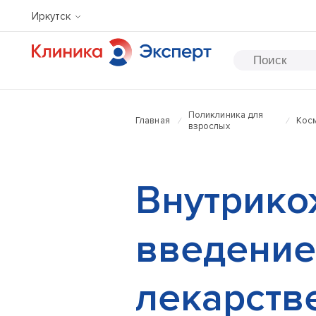
Иркутск
Поликлиника для
Главная
Кос
взрослых
Внутрико
введение
лекарств