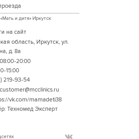
проезда
 «Мать и дитя» Иркутск
и на сайт
кая область, Иркутск, ул.
а, д. 8а
08:00-20:00
00-15:00
5) 219-93-54
k.customer@mcclinics.ru
ps://vk.com/mamadeti38
р: Техномед Эксперт
цсетях