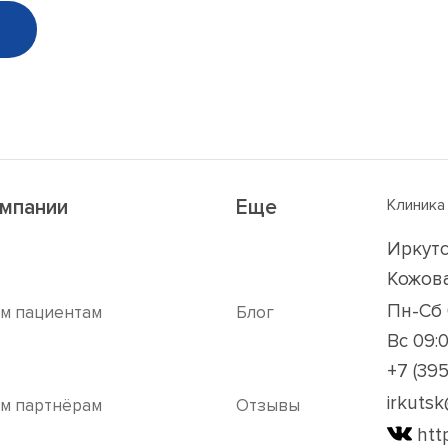
омпании
Еще
Клиника
Иркутс
Кожова
Пн-Сб 
м пациентам
Блог
Вс 09:
+7 (395
irkuts
м партнёрам
Отзывы
htt