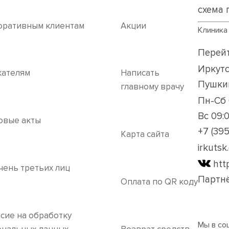
схема 
оративным клиентам
Акции
Клиника
Перейт
Иркутс
кателям
Написать

Пушкин
главному врачу
Пн-Сб 
Вс 09:
овые акты
+7 (39
Карта сайта
irkuts
htt
чень третьих лиц
Партнё
Оплата по QR коду
сие на обработку
Мы в со