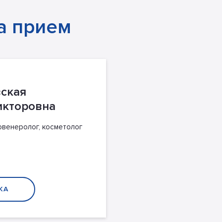
а прием
ская
икторовна
венеролог, косметолог
КА