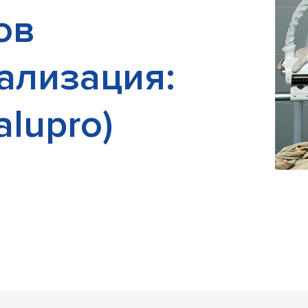
ов
ализация:
аlupro)