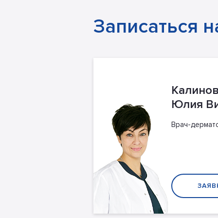
Записаться н
Калинов
Юлия В
Врач-дермато
ЗАЯВ