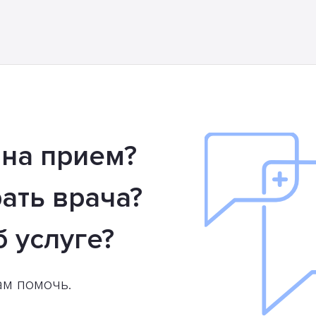
 на прием?
ать врача?
б услуге?
ам помочь.