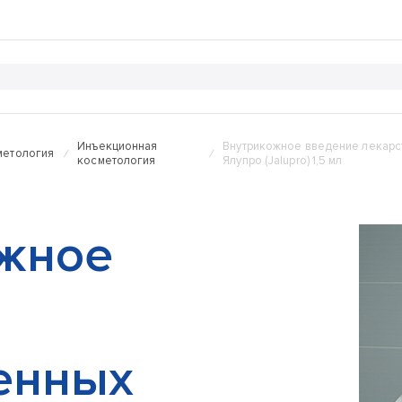
Инъекционная
Внутрикожное введение лекарс
метология
косметология
Ялупро (Jаlupro) 1,5 мл
жное
енных